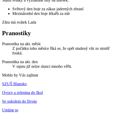
Státní svátky a významné dny na dnešek:
Světový den boje za zákaz jaderných zbraní
Mezinárodní den boje lékařů za mír
Zítra má svátek
Lada
Pranostiky
Pranostika na akt. měsíc
Z počátku toho měsíce říká se, že opět studený vítr ze strnišť
fouká.
Pranostika na akt. den
V srpnu již nelze slunci mnoho věřit.
Mohlo by Vás zajímat
SZUŠ Blansko
Ovoce a zelenina do škol
Se sokolem do života
Umíme to