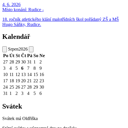
4. 6. 2026
Místo konání:
Rudice -
18. ročník atletického klání malotřídních škol pořádaný ZŠ a MŠ
Hugo Sáňky, Rudice.
Kalendář
Srpen
2026
Po
Út
St
Čt
Pá
So
Ne
27
28
29
30
31
1
2
3
4
5
6
7
8
9
10
11
12
13
14
15
16
17
18
19
20
21
22
23
24
25
26
27
28
29
30
31
1
2
3
4
5
6
Svátek
Svátek má
Oldřiška