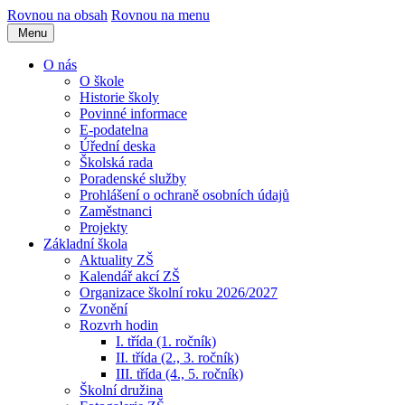
Rovnou na obsah
Rovnou na menu
Menu
O nás
O škole
Historie školy
Povinné informace
E-podatelna
Úřední deska
Školská rada
Poradenské služby
Prohlášení o ochraně osobních údajů
Zaměstnanci
Projekty
Základní škola
Aktuality ZŠ
Kalendář akcí ZŠ
Organizace školní roku 2026/2027
Zvonění
Rozvrh hodin
I. třída (1. ročník)
II. třída (2., 3. ročník)
III. třída (4., 5. ročník)
Školní družina