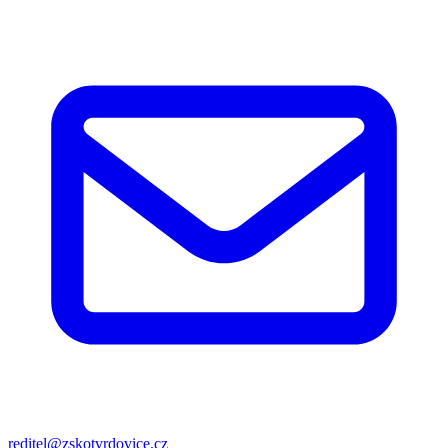
reditel@zskotvrdovice.cz