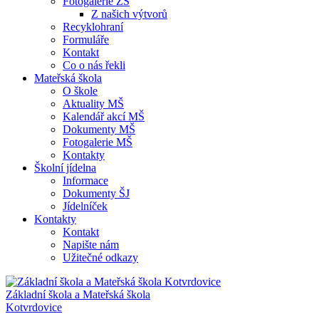
Fotogalerie ZŠ
Z našich výtvorů
Recyklohraní
Formuláře
Kontakt
Co o nás řekli
Mateřská škola
O škole
Aktuality MŠ
Kalendář akcí MŠ
Dokumenty MŠ
Fotogalerie MŠ
Kontakty
Školní jídelna
Informace
Dokumenty ŠJ
Jídelníček
Kontakty
Kontakt
Napište nám
Užitečné odkazy
Základní škola a Mateřská škola
Kotvrdovice