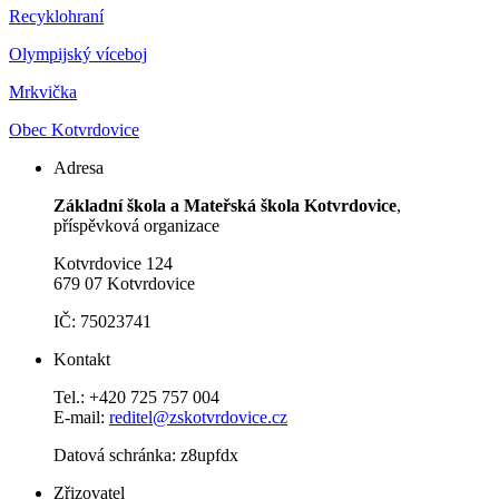
Recyklohraní
Olympijský víceboj
Mrkvička
Obec Kotvrdovice
Adresa
Základní škola a Mateřská škola Kotvrdovice
,
příspěvková organizace
Kotvrdovice 124
679 07 Kotvrdovice
IČ: 75023741
Kontakt
Tel.: +420 725 757 004
E-mail:
reditel@zskotvrdovice.cz
Datová schránka: z8upfdx
Zřizovatel