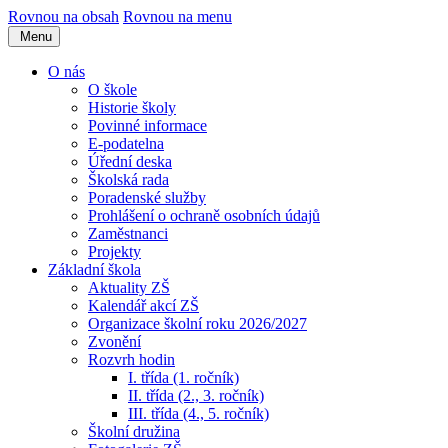
Rovnou na obsah
Rovnou na menu
Menu
O nás
O škole
Historie školy
Povinné informace
E-podatelna
Úřední deska
Školská rada
Poradenské služby
Prohlášení o ochraně osobních údajů
Zaměstnanci
Projekty
Základní škola
Aktuality ZŠ
Kalendář akcí ZŠ
Organizace školní roku 2026/2027
Zvonění
Rozvrh hodin
I. třída (1. ročník)
II. třída (2., 3. ročník)
III. třída (4., 5. ročník)
Školní družina