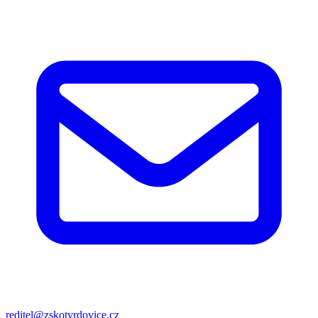
reditel@zskotvrdovice.cz