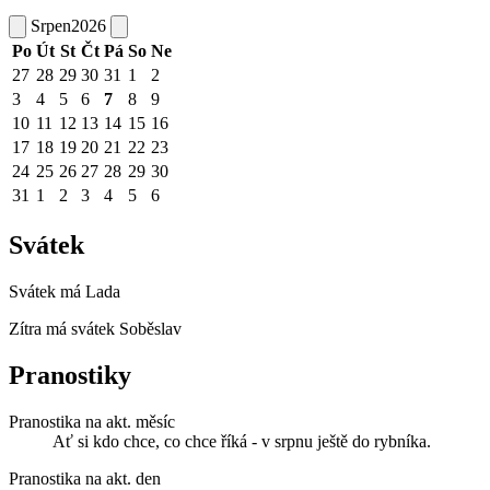
Srpen
2026
Po
Út
St
Čt
Pá
So
Ne
27
28
29
30
31
1
2
3
4
5
6
7
8
9
10
11
12
13
14
15
16
17
18
19
20
21
22
23
24
25
26
27
28
29
30
31
1
2
3
4
5
6
Svátek
Svátek má
Lada
Zítra má svátek
Soběslav
Pranostiky
Pranostika na akt. měsíc
Ať si kdo chce, co chce říká - v srpnu ještě do rybníka.
Pranostika na akt. den