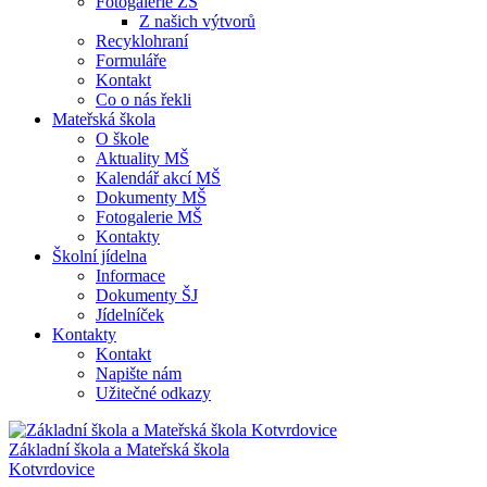
Fotogalerie ZŠ
Z našich výtvorů
Recyklohraní
Formuláře
Kontakt
Co o nás řekli
Mateřská škola
O škole
Aktuality MŠ
Kalendář akcí MŠ
Dokumenty MŠ
Fotogalerie MŠ
Kontakty
Školní jídelna
Informace
Dokumenty ŠJ
Jídelníček
Kontakty
Kontakt
Napište nám
Užitečné odkazy
Základní škola a Mateřská škola
Kotvrdovice