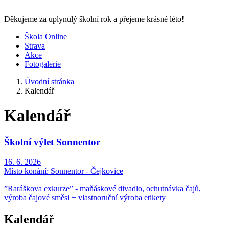
Děkujeme za uplynulý školní rok a přejeme krásné léto!
Škola Online
Strava
Akce
Fotogalerie
Úvodní stránka
Kalendář
Kalendář
Školní výlet Sonnentor
16. 6. 2026
Místo konání:
Sonnentor - Čejkovice
”Raráškova exkurze” - maňáskové divadlo, ochutnávka čajů,
výroba čajové směsi + vlastnoruční výroba etikety
Kalendář