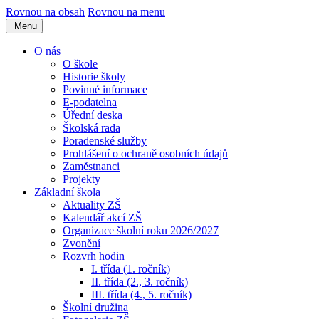
Rovnou na obsah
Rovnou na menu
Menu
O nás
O škole
Historie školy
Povinné informace
E-podatelna
Úřední deska
Školská rada
Poradenské služby
Prohlášení o ochraně osobních údajů
Zaměstnanci
Projekty
Základní škola
Aktuality ZŠ
Kalendář akcí ZŠ
Organizace školní roku 2026/2027
Zvonění
Rozvrh hodin
I. třída (1. ročník)
II. třída (2., 3. ročník)
III. třída (4., 5. ročník)
Školní družina