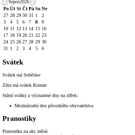
Srpen
2026
Po
Út
St
Čt
Pá
So
Ne
27
28
29
30
31
1
2
3
4
5
6
7
8
9
10
11
12
13
14
15
16
17
18
19
20
21
22
23
24
25
26
27
28
29
30
31
1
2
3
4
5
6
Svátek
Svátek má
Soběslav
Zítra má svátek
Roman
Státní svátky a významné dny na zítřek:
Mezinárodní den původního obyvatelstva
Pranostiky
Pranostika na akt. měsíc