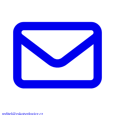
reditel@zskotvrdovice.cz