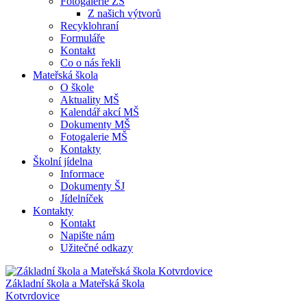
Fotogalerie ZŠ
Z našich výtvorů
Recyklohraní
Formuláře
Kontakt
Co o nás řekli
Mateřská škola
O škole
Aktuality MŠ
Kalendář akcí MŠ
Dokumenty MŠ
Fotogalerie MŠ
Kontakty
Školní jídelna
Informace
Dokumenty ŠJ
Jídelníček
Kontakty
Kontakt
Napište nám
Užitečné odkazy
Základní škola a Mateřská škola
Kotvrdovice