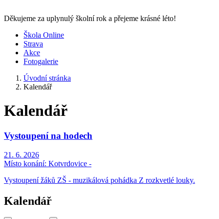
Děkujeme za uplynulý školní rok a přejeme krásné léto!
Škola Online
Strava
Akce
Fotogalerie
Úvodní stránka
Kalendář
Kalendář
Vystoupení na hodech
21. 6. 2026
Místo konání:
Kotvrdovice -
Vystoupení žáků ZŠ - muzikálová pohádka Z rozkvetlé louky.
Kalendář