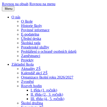
Rovnou na obsah
Rovnou na menu
Menu
O nás
O škole
Historie školy
Povinné informace
E-podatelna
Úřední deska
Školská rada
Poradenské služby
Prohlášení o ochraně osobních údajů
Zaměstnanci
Projekty
Základní škola
Aktuality ZŠ
Kalendář akcí ZŠ
Organizace školní roku 2026/2027
Zvonění
Rozvrh hodin
I. třída (1. ročník)
II. třída (2., 3. ročník)
III. třída (4., 5. ročník)
Školní družina