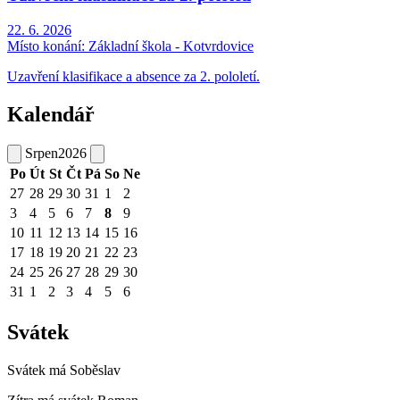
22. 6. 2026
Místo konání:
Základní škola - Kotvrdovice
Uzavření klasifikace a absence za 2. pololetí.
Kalendář
Srpen
2026
Po
Út
St
Čt
Pá
So
Ne
27
28
29
30
31
1
2
3
4
5
6
7
8
9
10
11
12
13
14
15
16
17
18
19
20
21
22
23
24
25
26
27
28
29
30
31
1
2
3
4
5
6
Svátek
Svátek má
Soběslav