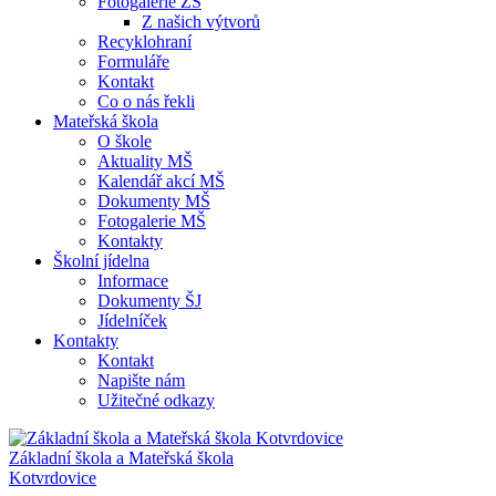
Fotogalerie ZŠ
Z našich výtvorů
Recyklohraní
Formuláře
Kontakt
Co o nás řekli
Mateřská škola
O škole
Aktuality MŠ
Kalendář akcí MŠ
Dokumenty MŠ
Fotogalerie MŠ
Kontakty
Školní jídelna
Informace
Dokumenty ŠJ
Jídelníček
Kontakty
Kontakt
Napište nám
Užitečné odkazy
Základní škola a Mateřská škola
Kotvrdovice