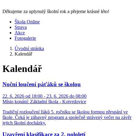
Děkujeme za uplynulý školní rok a přejeme krásné léto!
Škola Online
Strava
Akce
Fotogalerie
Úvodní stránka
Kalendář
Kalendář
Noční loučení páťáků se školou
22. 6. 2026 od 18:00 - 23. 6. 2026 do 08:00
Místo konání:
Základní škola - Kotvrdovice
Tradiční rozloučení žáků 5. ročníku se školou formou přespání ve
škole. Čeká je zábavný program a společně strávený večer na závěr
jejich školní docházky.
Uzavření klasifikace za 2. pololetí