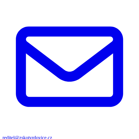
reditel@zskotvrdovice.cz