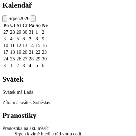
Kalendář
Srpen
2026
Po
Út
St
Čt
Pá
So
Ne
27
28
29
30
31
1
2
3
4
5
6
7
8
9
10
11
12
13
14
15
16
17
18
19
20
21
22
23
24
25
26
27
28
29
30
31
1
2
3
4
5
6
Svátek
Svátek má
Lada
Zítra má svátek
Soběslav
Pranostiky
Pranostika na akt. měsíc
Srpen k zimě hledí a rád vodu cedí.