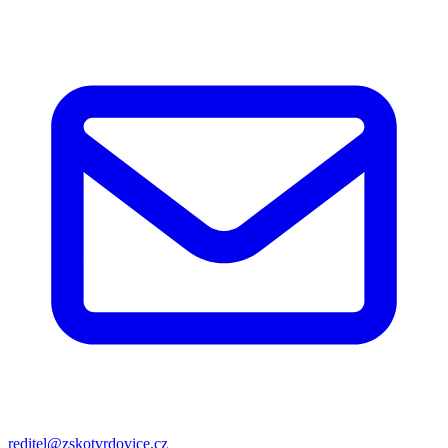
reditel@zskotvrdovice.cz