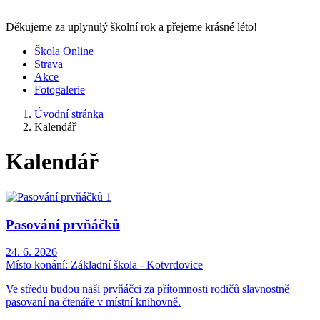
Děkujeme za uplynulý školní rok a přejeme krásné léto!
Škola Online
Strava
Akce
Fotogalerie
Úvodní stránka
Kalendář
Kalendář
Pasování prvňáčků
24. 6. 2026
Místo konání:
Základní škola - Kotvrdovice
Ve středu budou naši prvňáčci za přítomnosti rodičů slavnostně
pasovaní na čtenáře v místní knihovně.