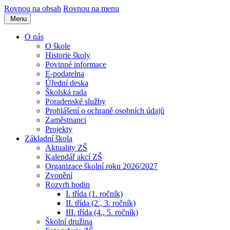
Rovnou na obsah
Rovnou na menu
Menu
O nás
O škole
Historie školy
Povinné informace
E-podatelna
Úřední deska
Školská rada
Poradenské služby
Prohlášení o ochraně osobních údajů
Zaměstnanci
Projekty
Základní škola
Aktuality ZŠ
Kalendář akcí ZŠ
Organizace školní roku 2026/2027
Zvonění
Rozvrh hodin
I. třída (1. ročník)
II. třída (2., 3. ročník)
III. třída (4., 5. ročník)
Školní družina