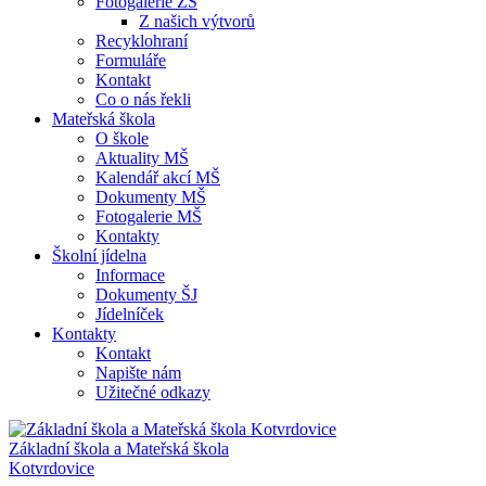
Fotogalerie ZŠ
Z našich výtvorů
Recyklohraní
Formuláře
Kontakt
Co o nás řekli
Mateřská škola
O škole
Aktuality MŠ
Kalendář akcí MŠ
Dokumenty MŠ
Fotogalerie MŠ
Kontakty
Školní jídelna
Informace
Dokumenty ŠJ
Jídelníček
Kontakty
Kontakt
Napište nám
Užitečné odkazy
Základní škola a Mateřská škola
Kotvrdovice