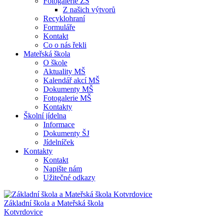
Fotogalerie ZŠ
Z našich výtvorů
Recyklohraní
Formuláře
Kontakt
Co o nás řekli
Mateřská škola
O škole
Aktuality MŠ
Kalendář akcí MŠ
Dokumenty MŠ
Fotogalerie MŠ
Kontakty
Školní jídelna
Informace
Dokumenty ŠJ
Jídelníček
Kontakty
Kontakt
Napište nám
Užitečné odkazy
Základní škola a Mateřská škola
Kotvrdovice