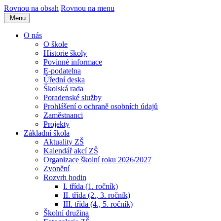
Rovnou na obsah
Rovnou na menu
Menu
O nás
O škole
Historie školy
Povinné informace
E-podatelna
Úřední deska
Školská rada
Poradenské služby
Prohlášení o ochraně osobních údajů
Zaměstnanci
Projekty
Základní škola
Aktuality ZŠ
Kalendář akcí ZŠ
Organizace školní roku 2026/2027
Zvonění
Rozvrh hodin
I. třída (1. ročník)
II. třída (2., 3. ročník)
III. třída (4., 5. ročník)
Školní družina