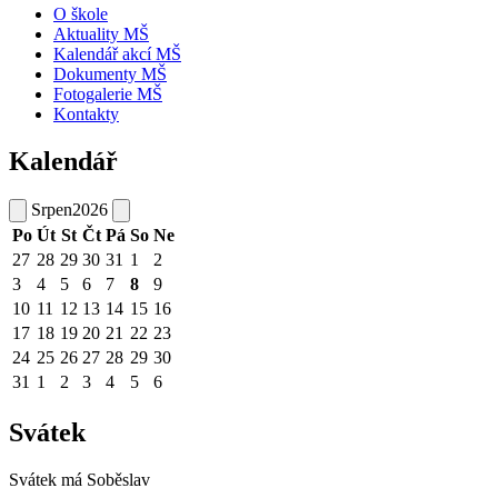
O škole
Aktuality MŠ
Kalendář akcí MŠ
Dokumenty MŠ
Fotogalerie MŠ
Kontakty
Kalendář
Srpen
2026
Po
Út
St
Čt
Pá
So
Ne
27
28
29
30
31
1
2
3
4
5
6
7
8
9
10
11
12
13
14
15
16
17
18
19
20
21
22
23
24
25
26
27
28
29
30
31
1
2
3
4
5
6
Svátek
Svátek má
Soběslav