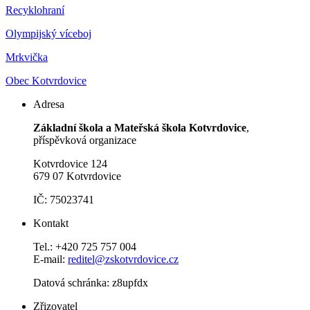
Recyklohraní
Olympijský víceboj
Mrkvička
Obec Kotvrdovice
Adresa
Základní škola a Mateřská škola Kotvrdovice
,
příspěvková organizace
Kotvrdovice 124
679 07 Kotvrdovice
IČ: 75023741
Kontakt
Tel.: +420 725 757 004
E-mail:
reditel@zskotvrdovice.cz
Datová schránka: z8upfdx
Zřizovatel