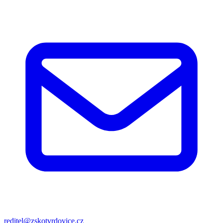
reditel@zskotvrdovice.cz