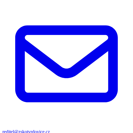
reditel@zskotvrdovice.cz