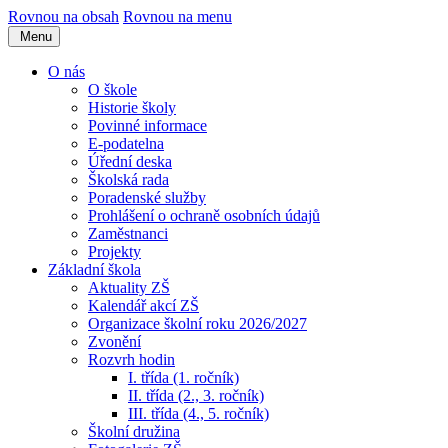
Rovnou na obsah
Rovnou na menu
Menu
O nás
O škole
Historie školy
Povinné informace
E-podatelna
Úřední deska
Školská rada
Poradenské služby
Prohlášení o ochraně osobních údajů
Zaměstnanci
Projekty
Základní škola
Aktuality ZŠ
Kalendář akcí ZŠ
Organizace školní roku 2026/2027
Zvonění
Rozvrh hodin
I. třída (1. ročník)
II. třída (2., 3. ročník)
III. třída (4., 5. ročník)
Školní družina