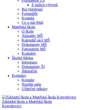
Fotogalerie ZŠ
Z našich výtvorů
Recyklohraní
Formuláře
Kontakt
Co o nás řekli
Mateřská škola
O škole
Aktuality MŠ
Kalendář akcí MŠ
Dokumenty MŠ
Fotogalerie MŠ
Kontakty
Školní jídelna
Informace
Dokumenty ŠJ
Jídelníček
Kontakty
Kontakt
Napište nám
Užitečné odkazy
Základní škola a Mateřská škola
Kotvrdovice