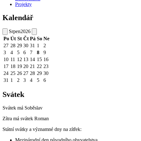
Projekty
Kalendář
Srpen
2026
Po
Út
St
Čt
Pá
So
Ne
27
28
29
30
31
1
2
3
4
5
6
7
8
9
10
11
12
13
14
15
16
17
18
19
20
21
22
23
24
25
26
27
28
29
30
31
1
2
3
4
5
6
Svátek
Svátek má
Soběslav
Zítra má svátek
Roman
Státní svátky a významné dny na zítřek:
Mezinárodní den původního obyvatelstva