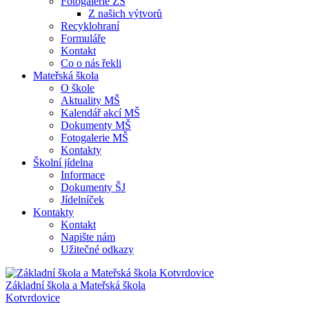
Fotogalerie ZŠ
Z našich výtvorů
Recyklohraní
Formuláře
Kontakt
Co o nás řekli
Mateřská škola
O škole
Aktuality MŠ
Kalendář akcí MŠ
Dokumenty MŠ
Fotogalerie MŠ
Kontakty
Školní jídelna
Informace
Dokumenty ŠJ
Jídelníček
Kontakty
Kontakt
Napište nám
Užitečné odkazy
Základní škola a Mateřská škola
Kotvrdovice