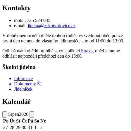
Kontakty
mobil: 725 524 035
e-mail:
jidelna@zskotvrdovice.cz
V době onemocnění dítěte mohou rodiče vyzvednout oběd pouze
první den nemoci do vlastního jídlonosiče, a to od 11:00 do 13:00.
Odhlašování obědů probíhá skrze aplikaci
Strava
, oběd je nutné
odhlásit nejpozději předchozí den do 13:00.
Školní jídelna
Informace
Dokumenty ŠJ
Jídelníček
Kalendář
Srpen
2026
Po
Út
St
Čt
Pá
So
Ne
27
28
29
30
31
1
2