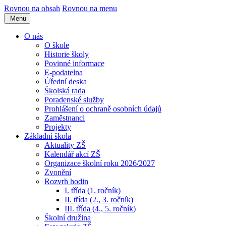
Rovnou na obsah
Rovnou na menu
Menu
O nás
O škole
Historie školy
Povinné informace
E-podatelna
Úřední deska
Školská rada
Poradenské služby
Prohlášení o ochraně osobních údajů
Zaměstnanci
Projekty
Základní škola
Aktuality ZŠ
Kalendář akcí ZŠ
Organizace školní roku 2026/2027
Zvonění
Rozvrh hodin
I. třída (1. ročník)
II. třída (2., 3. ročník)
III. třída (4., 5. ročník)
Školní družina