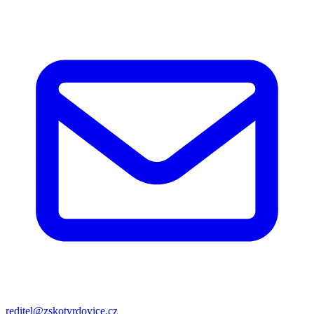
reditel@zskotvrdovice.cz