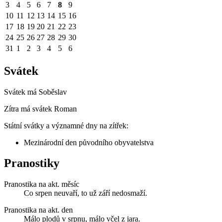
3
4
5
6
7
8
9
10
11
12
13
14
15
16
17
18
19
20
21
22
23
24
25
26
27
28
29
30
31
1
2
3
4
5
6
Svátek
Svátek má
Soběslav
Zítra má svátek
Roman
Státní svátky a významné dny na zítřek:
Mezinárodní den původního obyvatelstva
Pranostiky
Pranostika na akt. měsíc
Co srpen neuvaří, to už září nedosmaží.
Pranostika na akt. den
Málo plodů v srpnu, málo včel z jara.