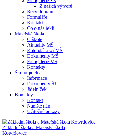
Fotogalerie ZŠ
Z našich výtvorů
Recyklohraní
Formuláře
Kontakt
Co o nás řekli
Mateřská škola
O škole
Aktuality MŠ
Kalendář akcí MŠ
Dokumenty MŠ
Fotogalerie MŠ
Kontakty
Školní jídelna
Informace
Dokumenty ŠJ
Jídelníček
Kontakty
Kontakt
Napište nám
Užitečné odkazy
Základní škola a Mateřská škola
Kotvrdovice