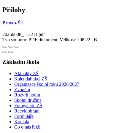
Přílohy
Provoz ŠJ
20260608_113211.pdf
Typ souboru: PDF dokument, Velikost: 208,22 kB
Základní škola
Aktuality ZŠ
Kalendář akcí ZŠ
Organizace školní roku 2026/2027
Zvonění
Rozvrh hodin
Školní družina
Fotogalerie ZŠ
Recyklohraní
Formuláře
Kontakt
Co o nás řekli