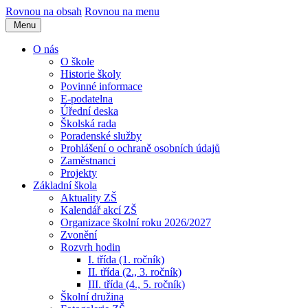
Rovnou na obsah
Rovnou na menu
Menu
O nás
O škole
Historie školy
Povinné informace
E-podatelna
Úřední deska
Školská rada
Poradenské služby
Prohlášení o ochraně osobních údajů
Zaměstnanci
Projekty
Základní škola
Aktuality ZŠ
Kalendář akcí ZŠ
Organizace školní roku 2026/2027
Zvonění
Rozvrh hodin
I. třída (1. ročník)
II. třída (2., 3. ročník)
III. třída (4., 5. ročník)
Školní družina