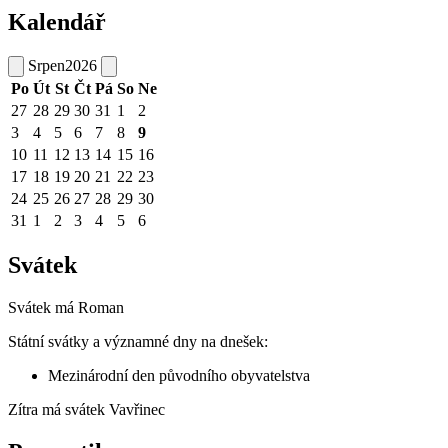
Kalendář
Srpen
2026
Po
Út
St
Čt
Pá
So
Ne
27
28
29
30
31
1
2
3
4
5
6
7
8
9
10
11
12
13
14
15
16
17
18
19
20
21
22
23
24
25
26
27
28
29
30
31
1
2
3
4
5
6
Svátek
Svátek má
Roman
Státní svátky a významné dny na dnešek:
Mezinárodní den původního obyvatelstva
Zítra má svátek
Vavřinec