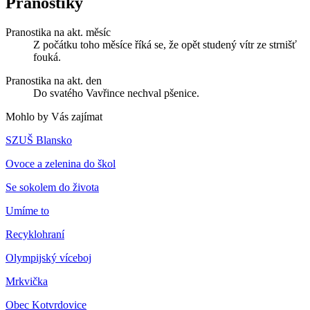
Pranostiky
Pranostika na akt. měsíc
Z počátku toho měsíce říká se, že opět studený vítr ze strnišť
fouká.
Pranostika na akt. den
Do svatého Vavřince nechval pšenice.
Mohlo by Vás zajímat
SZUŠ Blansko
Ovoce a zelenina do škol
Se sokolem do života
Umíme to
Recyklohraní
Olympijský víceboj
Mrkvička
Obec Kotvrdovice