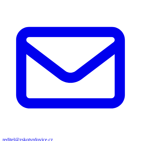
reditel@zskotvrdovice.cz