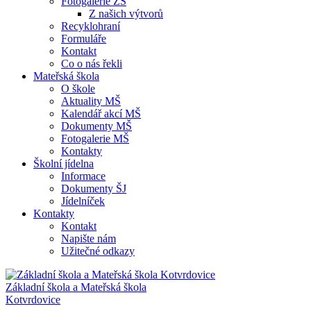
Fotogalerie ZŠ
Z našich výtvorů
Recyklohraní
Formuláře
Kontakt
Co o nás řekli
Mateřská škola
O škole
Aktuality MŠ
Kalendář akcí MŠ
Dokumenty MŠ
Fotogalerie MŠ
Kontakty
Školní jídelna
Informace
Dokumenty ŠJ
Jídelníček
Kontakty
Kontakt
Napište nám
Užitečné odkazy
Základní škola a Mateřská škola
Kotvrdovice