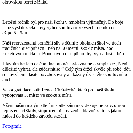
obrovskou porci zážitků.
Letošní ročník byl pro naši školu v mnohém výjimečný. Do boje
jsme vyslali zcela nový výběr sportovců ze všech ročníků od 1.
až po 5. třídu.
Naši reprezentanti poměřili síly s dětmi z okolních škol ve třech
tradičních disciplínách - běh na 50 metrů, skok z místa, hod
kriketovým míčkem. Bonusovou disciplínou byl vytrvalostní běh.
Hlavním heslem celého dne pro nás bylo známé olympijské: „Není
důležité vyhrát, ale zúčastnit se.“ Celý tým držel skvěle při sobě, děti
se navzájem hlasitě povzbuzovaly a ukázaly úžasného sportovního
ducha.
Velká gratulace patří Irence Chrástecké, která pro naši školu
vybojovala 3. místo ve skoku z místa.
Všem našim malým atletům a atletkám moc děkujeme za vzornou
reprezentaci školy, stoprocentní nasazení a hlavně za to, s jakou
radostí do každého závodu skočili.
Fotografie