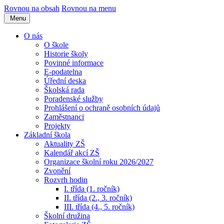
Rovnou na obsah
Rovnou na menu
Menu
O nás
O škole
Historie školy
Povinné informace
E-podatelna
Úřední deska
Školská rada
Poradenské služby
Prohlášení o ochraně osobních údajů
Zaměstnanci
Projekty
Základní škola
Aktuality ZŠ
Kalendář akcí ZŠ
Organizace školní roku 2026/2027
Zvonění
Rozvrh hodin
I. třída (1. ročník)
II. třída (2., 3. ročník)
III. třída (4., 5. ročník)
Školní družina