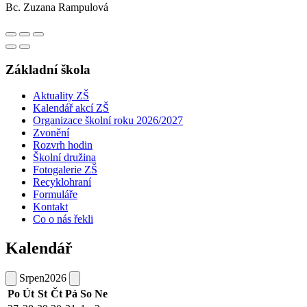
Bc. Zuzana Rampulová
Základní škola
Aktuality ZŠ
Kalendář akcí ZŠ
Organizace školní roku 2026/2027
Zvonění
Rozvrh hodin
Školní družina
Fotogalerie ZŠ
Recyklohraní
Formuláře
Kontakt
Co o nás řekli
Kalendář
Srpen
2026
Po
Út
St
Čt
Pá
So
Ne