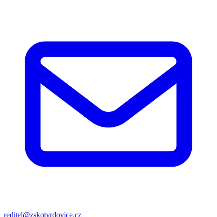
reditel@zskotvrdovice.cz