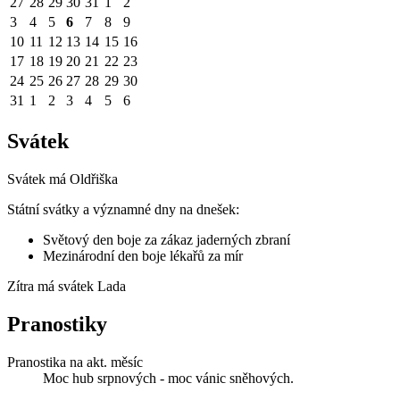
27
28
29
30
31
1
2
3
4
5
6
7
8
9
10
11
12
13
14
15
16
17
18
19
20
21
22
23
24
25
26
27
28
29
30
31
1
2
3
4
5
6
Svátek
Svátek má
Oldřiška
Státní svátky a významné dny na dnešek:
Světový den boje za zákaz jaderných zbraní
Mezinárodní den boje lékařů za mír
Zítra má svátek
Lada
Pranostiky
Pranostika na akt. měsíc
Moc hub srpnových - moc vánic sněhových.