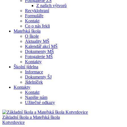
Fotogalerie ZŠ
Z našich výtvorů
Recyklohraní
Formuláře
Kontakt
Co o nás řekli
Mateřská škola
O škole
Aktuality MŠ
Kalendář akcí MŠ
Dokumenty MŠ
Fotogalerie MŠ
Kontakty
Školní jídelna
Informace
Dokumenty ŠJ
Jídelníček
Kontakty
Kontakt
Napište nám
Užitečné odkazy
Základní škola a Mateřská škola
Kotvrdovice