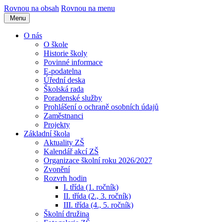
Rovnou na obsah
Rovnou na menu
Menu
O nás
O škole
Historie školy
Povinné informace
E-podatelna
Úřední deska
Školská rada
Poradenské služby
Prohlášení o ochraně osobních údajů
Zaměstnanci
Projekty
Základní škola
Aktuality ZŠ
Kalendář akcí ZŠ
Organizace školní roku 2026/2027
Zvonění
Rozvrh hodin
I. třída (1. ročník)
II. třída (2., 3. ročník)
III. třída (4., 5. ročník)
Školní družina