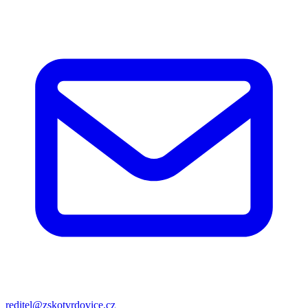
reditel@zskotvrdovice.cz