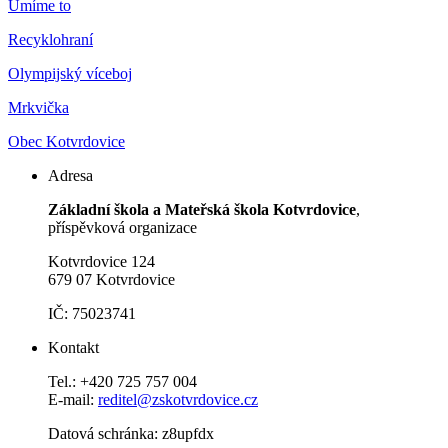
Umíme to
Recyklohraní
Olympijský víceboj
Mrkvička
Obec Kotvrdovice
Adresa
Základní škola a Mateřská škola Kotvrdovice
,
příspěvková organizace
Kotvrdovice 124
679 07 Kotvrdovice
IČ: 75023741
Kontakt
Tel.: +420 725 757 004
E-mail:
reditel@zskotvrdovice.cz
Datová schránka: z8upfdx