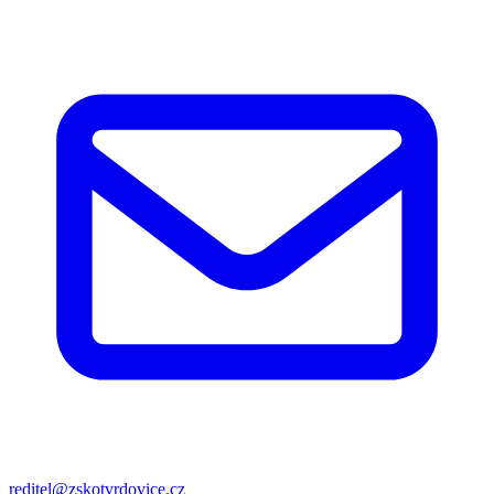
reditel@zskotvrdovice.cz