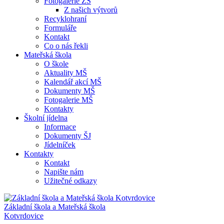
Fotogalerie ZŠ
Z našich výtvorů
Recyklohraní
Formuláře
Kontakt
Co o nás řekli
Mateřská škola
O škole
Aktuality MŠ
Kalendář akcí MŠ
Dokumenty MŠ
Fotogalerie MŠ
Kontakty
Školní jídelna
Informace
Dokumenty ŠJ
Jídelníček
Kontakty
Kontakt
Napište nám
Užitečné odkazy
Základní škola a Mateřská škola
Kotvrdovice