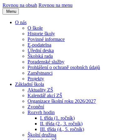
Rovnou na obsah
Rovnou na menu
Menu
O nás
O škole
Historie školy
Povinné informace
E-podatelna
Úřední deska
Školská rada
Poradenské služby
Prohlášení o ochraně osobních údajů
Zaměstnanci
Projekty
Základní škola
Aktuality ZŠ
Kalendář akcí ZŠ
Organizace školní roku 2026/2027
Zvonění
Rozvrh hodin
I. třída (1. ročník)
II. třída (2., 3. ročník)
III. třída (4., 5. ročník)
Školní družina