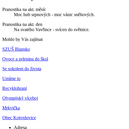
Pranostika na akt. měsíc
Moc hub srpnových - moc vánic sněhových.
Pranostika na akt. den
Na svatého Vavřince - svícen do světnice.
Mohlo by Vás zajímat
SZUŠ Blansko
Ovoce a zelenina do škol
Se sokolem do života
Umíme to
Recyklohraní
Olympijský víceboj
Mrkvička
Obec Kotvrdovice
Adresa