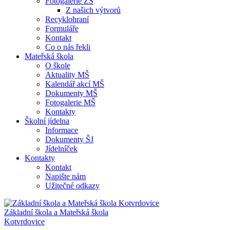
Fotogalerie ZŠ
Z našich výtvorů
Recyklohraní
Formuláře
Kontakt
Co o nás řekli
Mateřská škola
O škole
Aktuality MŠ
Kalendář akcí MŠ
Dokumenty MŠ
Fotogalerie MŠ
Kontakty
Školní jídelna
Informace
Dokumenty ŠJ
Jídelníček
Kontakty
Kontakt
Napište nám
Užitečné odkazy
Základní škola a Mateřská škola
Kotvrdovice