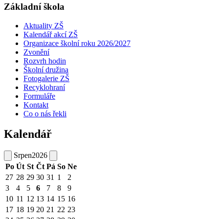
Základní škola
Aktuality ZŠ
Kalendář akcí ZŠ
Organizace školní roku 2026/2027
Zvonění
Rozvrh hodin
Školní družina
Fotogalerie ZŠ
Recyklohraní
Formuláře
Kontakt
Co o nás řekli
Kalendář
Srpen
2026
Po
Út
St
Čt
Pá
So
Ne
27
28
29
30
31
1
2
3
4
5
6
7
8
9
10
11
12
13
14
15
16
17
18
19
20
21
22
23