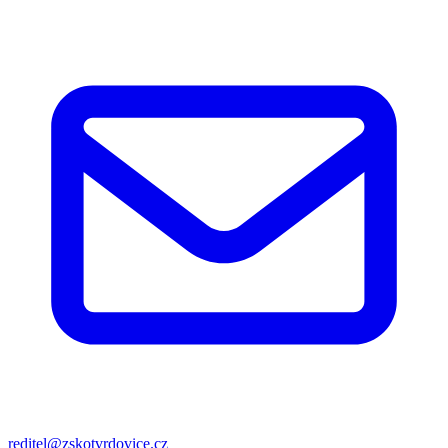
reditel@zskotvrdovice.cz