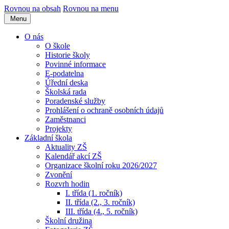
Rovnou na obsah
Rovnou na menu
Menu
O nás
O škole
Historie školy
Povinné informace
E-podatelna
Úřední deska
Školská rada
Poradenské služby
Prohlášení o ochraně osobních údajů
Zaměstnanci
Projekty
Základní škola
Aktuality ZŠ
Kalendář akcí ZŠ
Organizace školní roku 2026/2027
Zvonění
Rozvrh hodin
I. třída (1. ročník)
II. třída (2., 3. ročník)
III. třída (4., 5. ročník)
Školní družina