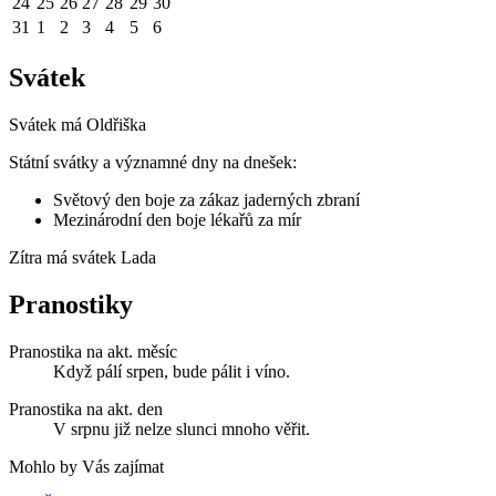
24
25
26
27
28
29
30
31
1
2
3
4
5
6
Svátek
Svátek má
Oldřiška
Státní svátky a významné dny na dnešek:
Světový den boje za zákaz jaderných zbraní
Mezinárodní den boje lékařů za mír
Zítra má svátek
Lada
Pranostiky
Pranostika na akt. měsíc
Když pálí srpen, bude pálit i víno.
Pranostika na akt. den
V srpnu již nelze slunci mnoho věřit.
Mohlo by Vás zajímat