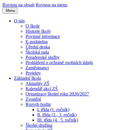
Rovnou na obsah
Rovnou na menu
Menu
O nás
O škole
Historie školy
Povinné informace
E-podatelna
Úřední deska
Školská rada
Poradenské služby
Prohlášení o ochraně osobních údajů
Zaměstnanci
Projekty
Základní škola
Aktuality ZŠ
Kalendář akcí ZŠ
Organizace školní roku 2026/2027
Zvonění
Rozvrh hodin
I. třída (1. ročník)
II. třída (2., 3. ročník)
III. třída (4., 5. ročník)
Školní družina