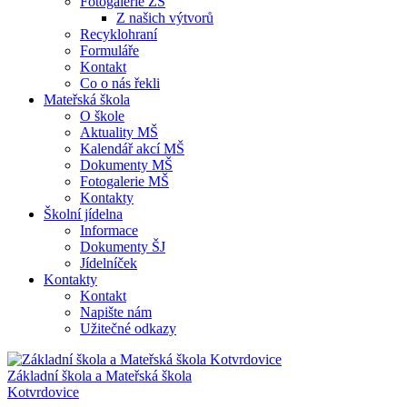
Fotogalerie ZŠ
Z našich výtvorů
Recyklohraní
Formuláře
Kontakt
Co o nás řekli
Mateřská škola
O škole
Aktuality MŠ
Kalendář akcí MŠ
Dokumenty MŠ
Fotogalerie MŠ
Kontakty
Školní jídelna
Informace
Dokumenty ŠJ
Jídelníček
Kontakty
Kontakt
Napište nám
Užitečné odkazy
Základní škola a Mateřská škola
Kotvrdovice