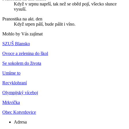
Když v srpnu naprší, tak než se oběd pojí, všecko slunce
vysuší.
Pranostika na akt. den
Když srpen pálí, bude pálit i víno.
Mohlo by Vás zajímat
SZUŠ Blansko
Ovoce a zelenina do škol
Se sokolem do života
Umíme to
Recyklohraní
Olympijský víceboj
Mrkvička
Obec Kotvrdovice
Adresa