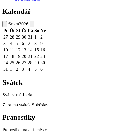
Kalendář
Srpen
2026
Po
Út
St
Čt
Pá
So
Ne
27
28
29
30
31
1
2
3
4
5
6
7
8
9
10
11
12
13
14
15
16
17
18
19
20
21
22
23
24
25
26
27
28
29
30
31
1
2
3
4
5
6
Svátek
Svátek má
Lada
Zítra má svátek
Soběslav
Pranostiky
Pranostika na akt. měsíc