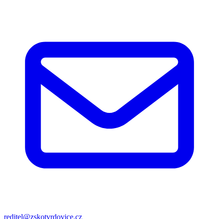
reditel@zskotvrdovice.cz