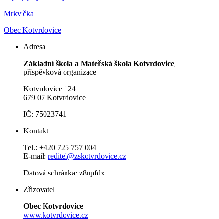
Mrkvička
Obec Kotvrdovice
Adresa
Základní škola a Mateřská škola Kotvrdovice
,
příspěvková organizace
Kotvrdovice 124
679 07 Kotvrdovice
IČ: 75023741
Kontakt
Tel.: +420 725 757 004
E-mail:
reditel@zskotvrdovice.cz
Datová schránka: z8upfdx
Zřizovatel
Obec Kotvrdovice
www.kotvrdovice.cz