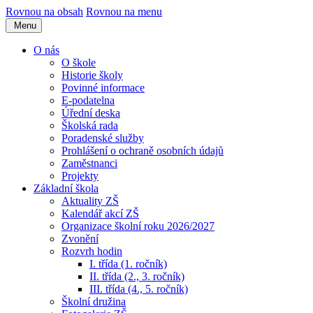
Rovnou na obsah
Rovnou na menu
Menu
O nás
O škole
Historie školy
Povinné informace
E-podatelna
Úřední deska
Školská rada
Poradenské služby
Prohlášení o ochraně osobních údajů
Zaměstnanci
Projekty
Základní škola
Aktuality ZŠ
Kalendář akcí ZŠ
Organizace školní roku 2026/2027
Zvonění
Rozvrh hodin
I. třída (1. ročník)
II. třída (2., 3. ročník)
III. třída (4., 5. ročník)
Školní družina