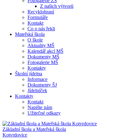
Fotogalerie ZŠ
Z našich výtvorů
Recyklohraní
Formuláře
Kontakt
Co o nás řekli
Mateřská škola
O škole
Aktuality MŠ
Kalendář akcí MŠ
Dokumenty MŠ
Fotogalerie MŠ
Kontakty
Školní jídelna
Informace
Dokumenty ŠJ
Jídelníček
Kontakty
Kontakt
Napište nám
Užitečné odkazy
Základní škola a Mateřská škola
Kotvrdovice