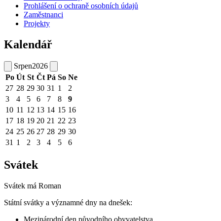
Prohlášení o ochraně osobních údajů
Zaměstnanci
Projekty
Kalendář
Srpen
2026
Po
Út
St
Čt
Pá
So
Ne
27
28
29
30
31
1
2
3
4
5
6
7
8
9
10
11
12
13
14
15
16
17
18
19
20
21
22
23
24
25
26
27
28
29
30
31
1
2
3
4
5
6
Svátek
Svátek má
Roman
Státní svátky a významné dny na dnešek:
Mezinárodní den původního obyvatelstva