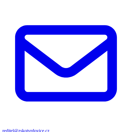
reditel@zskotvrdovice.cz