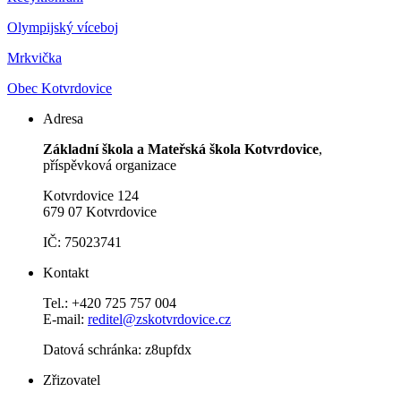
Olympijský víceboj
Mrkvička
Obec Kotvrdovice
Adresa
Základní škola a Mateřská škola Kotvrdovice
,
příspěvková organizace
Kotvrdovice 124
679 07 Kotvrdovice
IČ: 75023741
Kontakt
Tel.: +420 725 757 004
E-mail:
reditel@zskotvrdovice.cz
Datová schránka: z8upfdx
Zřizovatel