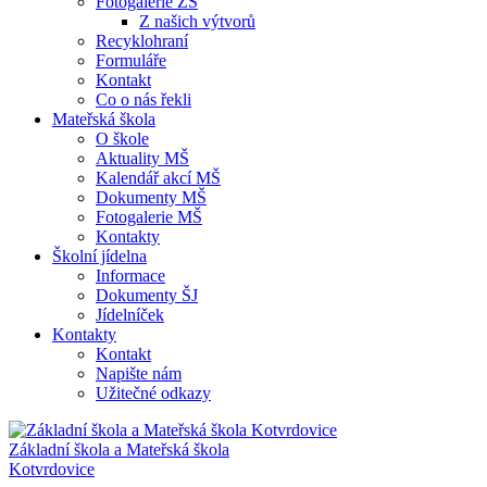
Fotogalerie ZŠ
Z našich výtvorů
Recyklohraní
Formuláře
Kontakt
Co o nás řekli
Mateřská škola
O škole
Aktuality MŠ
Kalendář akcí MŠ
Dokumenty MŠ
Fotogalerie MŠ
Kontakty
Školní jídelna
Informace
Dokumenty ŠJ
Jídelníček
Kontakty
Kontakt
Napište nám
Užitečné odkazy
Základní škola a Mateřská škola
Kotvrdovice