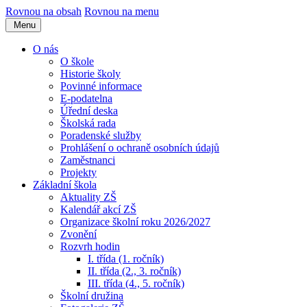
Rovnou na obsah
Rovnou na menu
Menu
O nás
O škole
Historie školy
Povinné informace
E-podatelna
Úřední deska
Školská rada
Poradenské služby
Prohlášení o ochraně osobních údajů
Zaměstnanci
Projekty
Základní škola
Aktuality ZŠ
Kalendář akcí ZŠ
Organizace školní roku 2026/2027
Zvonění
Rozvrh hodin
I. třída (1. ročník)
II. třída (2., 3. ročník)
III. třída (4., 5. ročník)
Školní družina