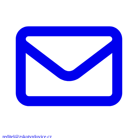
reditel@zskotvrdovice.cz