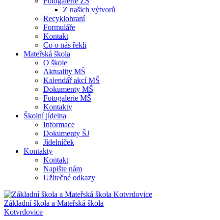
Fotogalerie ZŠ
Z našich výtvorů
Recyklohraní
Formuláře
Kontakt
Co o nás řekli
Mateřská škola
O škole
Aktuality MŠ
Kalendář akcí MŠ
Dokumenty MŠ
Fotogalerie MŠ
Kontakty
Školní jídelna
Informace
Dokumenty ŠJ
Jídelníček
Kontakty
Kontakt
Napište nám
Užitečné odkazy
Základní škola a Mateřská škola
Kotvrdovice