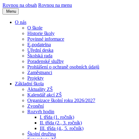
Rovnou na obsah
Rovnou na menu
Menu
O nás
O škole
Historie školy
Povinné informace
E-podatelna
Úřední deska
Školská rada
Poradenské služby
Prohlášení o ochraně osobních údajů
Zaměstnanci
Projekty
Základní škola
Aktuality ZŠ
Kalendář akcí ZŠ
Organizace školní roku 2026/2027
Zvonění
Rozvrh hodin
I. třída (1. ročník)
II. třída (2., 3. ročník)
III. třída (4., 5. ročník)
Školní družina