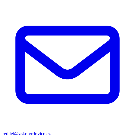
reditel@zskotvrdovice.cz