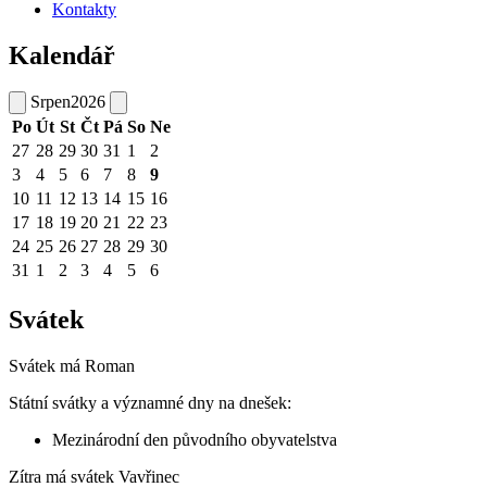
Kontakty
Kalendář
Srpen
2026
Po
Út
St
Čt
Pá
So
Ne
27
28
29
30
31
1
2
3
4
5
6
7
8
9
10
11
12
13
14
15
16
17
18
19
20
21
22
23
24
25
26
27
28
29
30
31
1
2
3
4
5
6
Svátek
Svátek má
Roman
Státní svátky a významné dny na dnešek:
Mezinárodní den původního obyvatelstva
Zítra má svátek
Vavřinec