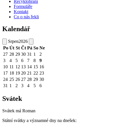
Recyklohraní
Formuláře
Kontakt
Co o nás řekli
Kalendář
Srpen
2026
Po
Út
St
Čt
Pá
So
Ne
27
28
29
30
31
1
2
3
4
5
6
7
8
9
10
11
12
13
14
15
16
17
18
19
20
21
22
23
24
25
26
27
28
29
30
31
1
2
3
4
5
6
Svátek
Svátek má
Roman
Státní svátky a významné dny na dnešek: