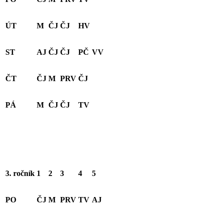
ÚT
M
ČJ
ČJ
HV
ST
AJ
ČJ
ČJ
PČ
VV
ČT
ČJ
M
PRV
ČJ
PÁ
M
ČJ
ČJ
TV
3. ročník
1
2
3
4
5
PO
ČJ
M
PRV
TV
AJ