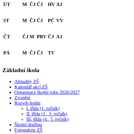
ÚT
M
ČJ
ČJ
HV
AJ
ST
M
ČJ
ČJ
PČ
VV
ČT
ČJ
M
PRV
ČJ
AJ
PÁ
M
ČJ
ČJ
TV
Základní škola
Aktuality ZŠ
Kalendář akcí ZŠ
Organizace školní roku 2026/2027
Zvonění
Rozvrh hodin
I. třída (1. ročník)
II. třída (2., 3. ročník)
III. třída (4., 5. ročník)
Školní družina
Fotogalerie ZŠ