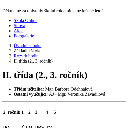
Děkujeme za uplynulý školní rok a přejeme krásné léto!
Škola Online
Strava
Akce
Fotogalerie
Úvodní stránka
Základní škola
Rozvrh hodin
II. třída (2., 3. ročník)
II. třída (2., 3. ročník)
Třídní učitelka:
Mgr. Barbora Odehnalová
Ostatní vyučující:
AJ - Mgr. Veronika Zavadilová
2. ročník
1
2
3
4
5
PO
ČJ
M
PRV
TV