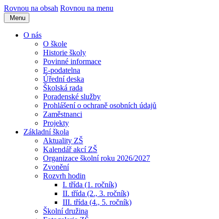
Rovnou na obsah
Rovnou na menu
Menu
O nás
O škole
Historie školy
Povinné informace
E-podatelna
Úřední deska
Školská rada
Poradenské služby
Prohlášení o ochraně osobních údajů
Zaměstnanci
Projekty
Základní škola
Aktuality ZŠ
Kalendář akcí ZŠ
Organizace školní roku 2026/2027
Zvonění
Rozvrh hodin
I. třída (1. ročník)
II. třída (2., 3. ročník)
III. třída (4., 5. ročník)
Školní družina