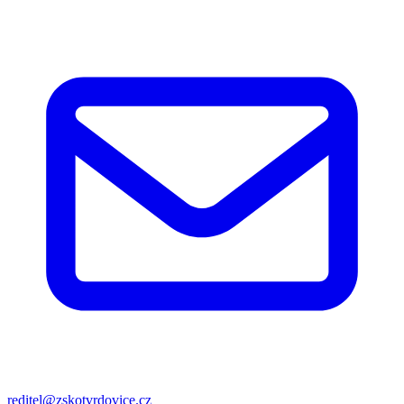
reditel@zskotvrdovice.cz