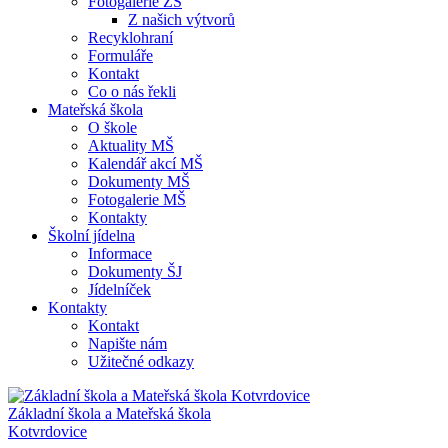
Fotogalerie ZŠ
Z našich výtvorů
Recyklohraní
Formuláře
Kontakt
Co o nás řekli
Mateřská škola
O škole
Aktuality MŠ
Kalendář akcí MŠ
Dokumenty MŠ
Fotogalerie MŠ
Kontakty
Školní jídelna
Informace
Dokumenty ŠJ
Jídelníček
Kontakty
Kontakt
Napište nám
Užitečné odkazy
Základní škola a Mateřská škola
Kotvrdovice