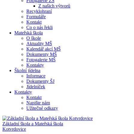
Fotogalerie ZŠ
Z našich výtvorů
Recyklohraní
Formuláře
Kontakt
Co o nás řekli
Mateřská škola
O škole
Aktuality MŠ
Kalendář akcí MŠ
Dokumenty MŠ
Fotogalerie MŠ
Kontakty
Školní jídelna
Informace
Dokumenty ŠJ
Jídelníček
Kontakty
Kontakt
Napište nám
Užitečné odkazy
Základní škola a Mateřská škola
Kotvrdovice