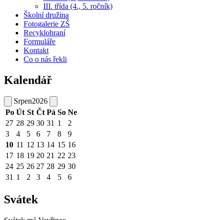
III. třída (4., 5. ročník)
Školní družina
Fotogalerie ZŠ
Recyklohraní
Formuláře
Kontakt
Co o nás řekli
Kalendář
Srpen
2026
Po
Út
St
Čt
Pá
So
Ne
27
28
29
30
31
1
2
3
4
5
6
7
8
9
10
11
12
13
14
15
16
17
18
19
20
21
22
23
24
25
26
27
28
29
30
31
1
2
3
4
5
6
Svátek