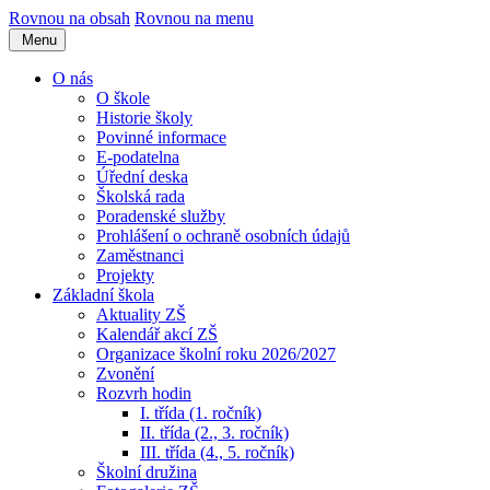
Rovnou na obsah
Rovnou na menu
Menu
O nás
O škole
Historie školy
Povinné informace
E-podatelna
Úřední deska
Školská rada
Poradenské služby
Prohlášení o ochraně osobních údajů
Zaměstnanci
Projekty
Základní škola
Aktuality ZŠ
Kalendář akcí ZŠ
Organizace školní roku 2026/2027
Zvonění
Rozvrh hodin
I. třída (1. ročník)
II. třída (2., 3. ročník)
III. třída (4., 5. ročník)
Školní družina