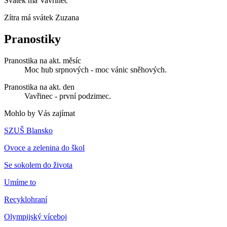
Svátek má
Vavřinec
Zítra má svátek
Zuzana
Pranostiky
Pranostika na akt. měsíc
Moc hub srpnových - moc vánic sněhových.
Pranostika na akt. den
Vavřinec - první podzimec.
Mohlo by Vás zajímat
SZUŠ Blansko
Ovoce a zelenina do škol
Se sokolem do života
Umíme to
Recyklohraní
Olympijský víceboj