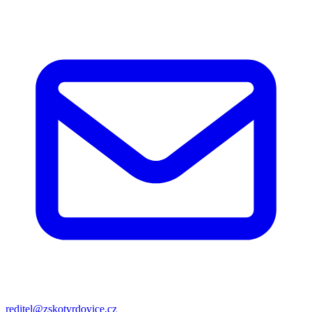
reditel@zskotvrdovice.cz