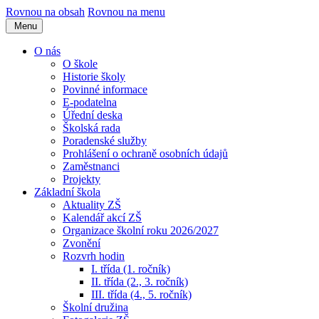
Rovnou na obsah
Rovnou na menu
Menu
O nás
O škole
Historie školy
Povinné informace
E-podatelna
Úřední deska
Školská rada
Poradenské služby
Prohlášení o ochraně osobních údajů
Zaměstnanci
Projekty
Základní škola
Aktuality ZŠ
Kalendář akcí ZŠ
Organizace školní roku 2026/2027
Zvonění
Rozvrh hodin
I. třída (1. ročník)
II. třída (2., 3. ročník)
III. třída (4., 5. ročník)
Školní družina