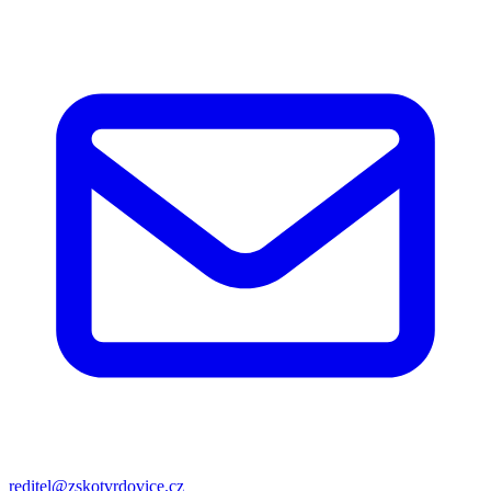
reditel@zskotvrdovice.cz