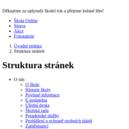
Děkujeme za uplynulý školní rok a přejeme krásné léto!
Škola Online
Strava
Akce
Fotogalerie
Úvodní stránka
Struktura stránek
Struktura stránek
O nás
O škole
Historie školy
Povinné informace
E-podatelna
Úřední deska
Školská rada
Poradenské služby
Prohlášení o ochraně osobních údajů
Zaměstnanci