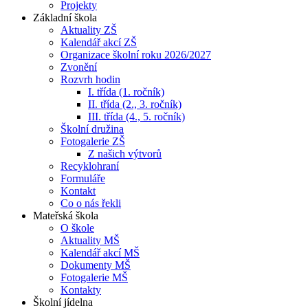
Projekty
Základní škola
Aktuality ZŠ
Kalendář akcí ZŠ
Organizace školní roku 2026/2027
Zvonění
Rozvrh hodin
I. třída (1. ročník)
II. třída (2., 3. ročník)
III. třída (4., 5. ročník)
Školní družina
Fotogalerie ZŠ
Z našich výtvorů
Recyklohraní
Formuláře
Kontakt
Co o nás řekli
Mateřská škola
O škole
Aktuality MŠ
Kalendář akcí MŠ
Dokumenty MŠ
Fotogalerie MŠ
Kontakty
Školní jídelna