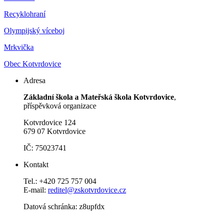
Recyklohraní
Olympijský víceboj
Mrkvička
Obec Kotvrdovice
Adresa
Základní škola a Mateřská škola Kotvrdovice
,
příspěvková organizace
Kotvrdovice 124
679 07 Kotvrdovice
IČ: 75023741
Kontakt
Tel.: +420 725 757 004
E-mail:
reditel@zskotvrdovice.cz
Datová schránka: z8upfdx