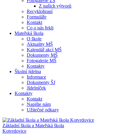
Fotogalerie ZŠ
Z našich výtvorů
Recyklohraní
Formuláře
Kontakt
Co o nás řekli
Mateřská škola
O škole
Aktuality MŠ
Kalendář akcí MŠ
Dokumenty MŠ
Fotogalerie MŠ
Kontakty
Školní jídelna
Informace
Dokumenty ŠJ
Jídelníček
Kontakty
Kontakt
Napište nám
Užitečné odkazy
Základní škola a Mateřská škola
Kotvrdovice